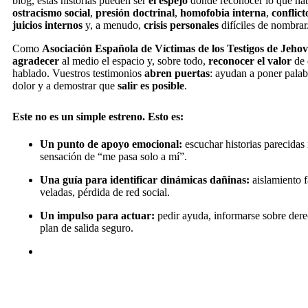
blog, estas historias pueden ser
el espejo
donde reconocer lo que hab
ostracismo social
,
presión doctrinal
,
homofobia interna
,
conflict
juicios internos
y, a menudo,
crisis personales
difíciles de nombrar
Como
Asociación Española de Víctimas de los Testigos de Jeho
agradecer
al medio el espacio y, sobre todo,
reconocer el valor
de 
hablado. Vuestros testimonios
abren puertas
: ayudan a poner palabr
dolor y a demostrar que
salir es posible
.
Este no es un simple estreno. Esto es:
Un punto de apoyo emocional:
escuchar historias parecidas 
sensación de “me pasa solo a mí”.
Una guía para identificar dinámicas dañinas:
aislamiento f
veladas, pérdida de red social.
Un impulso para actuar:
pedir ayuda, informarse sobre dere
plan de salida seguro.