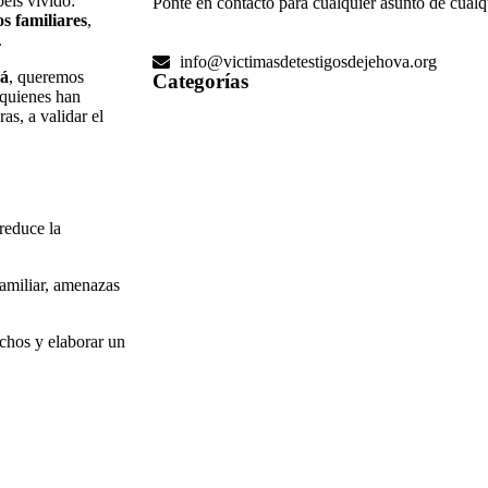
éis vivido:
Ponte en contacto para cualquier asunto de cualq
os familiares
,
.
info@victimasdetestigosdejehova.org
vá
, queremos
Categorías​
quienes han
as, a validar el
reduce la
amiliar, amenazas
chos y elaborar un