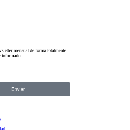
sletter mensual de forma totalmente
e informado
Enviar
s
dad