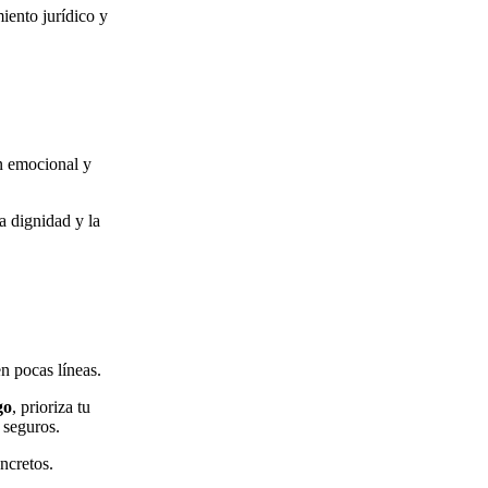
miento jurídico y
ón emocional y
a dignidad y la
n pocas líneas.
go
, prioriza tu
 seguros.
ncretos.