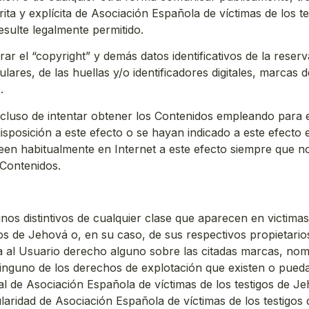
ta y explícita de Asociación Española de víctimas de los tes
esulte legalmente permitido.
rar el “copyright” y demás datos identificativos de la res
tulares, de las huellas y/o identificadores digitales, marcas
.
cluso de intentar obtener los Contenidos empleando para el
isposición a este efecto o se hayan indicado a este efecto
een habitualmente en Internet a este efecto siempre que no
 Contenidos.
os distintivos de cualquier clase que aparecen en victima
gos de Jehová o, en su caso, de sus respectivos propietari
a al Usuario derecho alguno sobre las citadas marcas, nomb
nguno de los derechos de explotación que existen o puedan
l de Asociación Española de víctimas de los testigos de Je
ularidad de Asociación Española de víctimas de los testigo