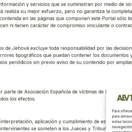
nformación y servicios que se suministran por medio de vi
 realiza su mejor esfuerzo, pero no garantiza la completa ve
 contenida en las páginas que componen este Portal sólo tie
recen ni tienen carácter de compromiso vinculante o contrac
gos de Jehová excluye toda responsabilidad por las decisi
errores tipográficos que puedan contener los documentos y 
ios periódicos sin previo aviso de su contenido por amplia
r parte de Asociación Española de víctimas de los testigos
dos los efectos.
Para ofrece
para almace
 interpretación, aplicación y cumplimiento de este Aviso Le
estas tecn
navegación o
 intervinientes se someten a los Jueces y Tribunales de la