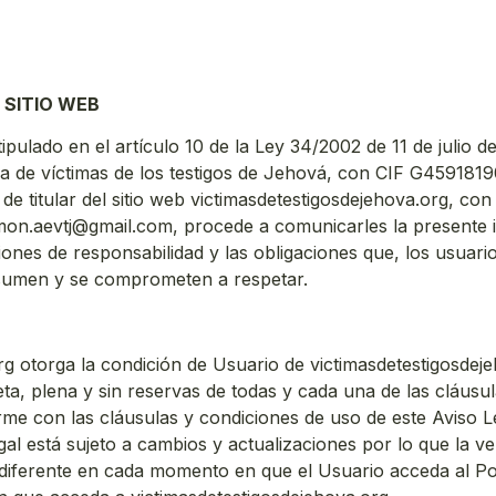
 SITIO WEB
pulado en el artículo 10 de la Ley 34/2002 de 11 de julio d
a de víctimas de los testigos de Jehová, con CIF G4591819
 de titular del sitio web victimasdetestigosdejehova.org, co
dmon.aevtj@gmail.com, procede a comunicarles la presente
ciones de responsabilidad y las obligaciones que, los usuari
asumen y se comprometen a respetar.
rg otorga la condición de Usuario de victimasdetestigosdeje
ta, plena y sin reservas de todas y cada una de las cláusul
rme con las cláusulas y condiciones de uso de este Aviso Le
gal está sujeto a cambios y actualizaciones por lo que la 
diferente en cada momento en que el Usuario acceda al Port