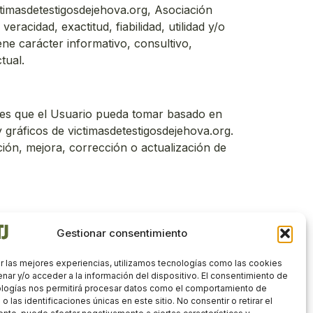
ctimasdetestigosdejehova.org, Asociación
racidad, exactitud, fiabilidad, utilidad y/o
ne carácter informativo, consultivo,
tual.
ones que el Usuario pueda tomar basado en
gráficos de victimasdetestigosdejehova.org.
ción, mejora, corrección o actualización de
 de Jehová al Usuario realizados por
Gestionar consentimiento
r las mejores experiencias, utilizamos tecnologías como las cookies
nar y/o acceder a la información del dispositivo. El consentimiento de
gal, así como de las reclamaciones que
ologías nos permitirá procesar datos como el comportamiento de
 las identificaciones únicas en este sitio. No consentir o retirar el
 provincia de Toledo, renunciando de forma