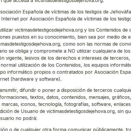
n que acceda a victimasdetestigosdejehova.org.
ociación Española de víctimas de los testigos de Jehováfacil
Internet por Asociación Española de víctimas de los testig
ilizar victimasdetestigosdejehova.org y los Contenidos de c
ciones puestos en su conocimiento, bien sea por medio de es
imasdetestigosdejehova.org, como son las normas de conv
rio se obliga y compromete a NO utilizar cualquiera de los 
ción vigente, lesivos de los derechos e intereses de tercero
la normal utilización de los Contenidos, los equipos informá
o informático propios o contratados por Asociación Españ
rnet (hardware y software).
nsmitir, difundir o poner a disposición de terceros cualqui
formaciones, textos, datos, contenidos, mensajes, gráficos,
, marcas, iconos, tecnología, fotografías, software, enlaces
dición de Usuario de victimasdetestigosdejehova.org, sin qu
Usuario no podrá:
sición o de cualquier otra forma comunicar públicamente, t