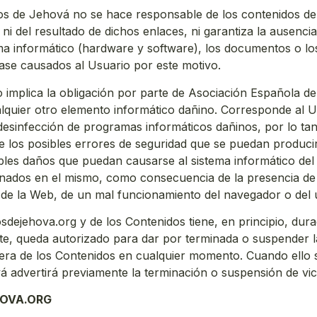
gos de Jehová no se hace responsable de los contenidos de
 ni del resultado de dichos enlaces, ni garantiza la ausenc
ma informático (hardware y software), los documentos o lo
lase causados al Usuario por este motivo.
 implica la obligación por parte de Asociación Española de
lquier otro elemento informático dañino. Corresponde al Us
esinfección de programas informáticos dañinos, por lo tan
 los posibles errores de seguridad que se puedan producir 
sibles daños que puedan causarse al sistema informático de
nados en el mismo, como consecuencia de la presencia de v
s de la Web, de un mal funcionamiento del navegador o del 
gosdejehova.org y de los Contenidos tiene, en principio, dur
te, queda autorizado para dar por terminada o suspender la
uiera de los Contenidos en cualquier momento. Cuando ello
vá advertirá previamente la terminación o suspensión de vi
HOVA.ORG