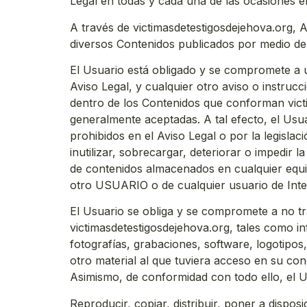
Legal en todas y cada una de las ocasiones e
A través de victimasdetestigosdejehova.org, As
diversos Contenidos publicados por medio de 
El Usuario está obligado y se compromete a ut
Aviso Legal, y cualquier otro aviso o instruc
dentro de los Contenidos que conforman vict
generalmente aceptadas. A tal efecto, el Usua
prohibidos en el Aviso Legal o por la legisla
inutilizar, sobrecargar, deteriorar o impedir 
de contenidos almacenados en cualquier equip
otro USUARIO o de cualquier usuario de Inte
El Usuario se obliga y se compromete a no tra
victimasdetestigosdejehova.org, tales como in
fotografías, grabaciones, software, logotipos
otro material al que tuviera acceso en su con
Asimismo, de conformidad con todo ello, el 
Reproducir, copiar, distribuir, poner a dispo