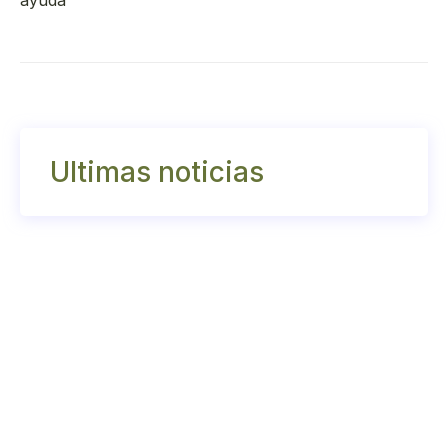
ayuda
Ultimas noticias
¿Podemos ayudarte?
Ponte en contacto para cualquier asunto de
cualquiera de estas formas
info@victimasdetestigosdejehova.org