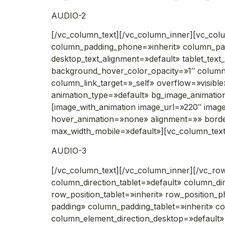
AUDIO-2
[/vc_column_text][/vc_column_inner][vc_col
column_padding_phone=»inherit» column_pad
desktop_text_alignment=»default» tablet_tex
background_hover_color_opacity=»1″ colu
column_link_target=»_self» overflow=»visible»
animation_type=»default» bg_image_animati
[image_with_animation image_url=»220″ ima
hover_animation=»none» alignment=»» bord
max_width_mobile=»default»][vc_column_tex
AUDIO-3
[/vc_column_text][/vc_column_inner][/vc_ro
column_direction_tablet=»default» column_di
row_position_tablet=»inherit» row_position_
padding» column_padding_tablet=»inherit» c
column_element_direction_desktop=»default» 