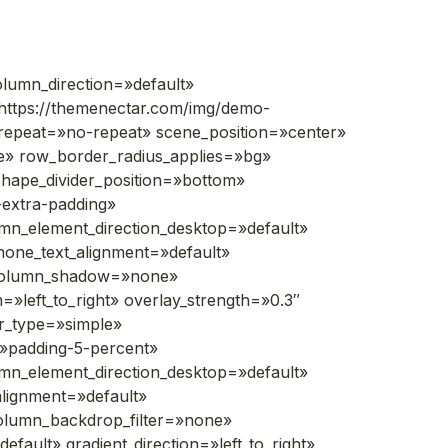
lumn_direction=»default»
https://themenectar.com/img/demo-
_repeat=»no-repeat» scene_position=»center»
e» row_border_radius_applies=»bg»
 shape_divider_position=»bottom»
extra-padding»
mn_element_direction_desktop=»default»
hone_text_alignment=»default»
 column_shadow=»none»
»left_to_right» overlay_strength=»0.3″
er_type=»simple»
»padding-5-percent»
mn_element_direction_desktop=»default»
alignment=»default»
column_backdrop_filter=»none»
ult» gradient_direction=»left_to_right»