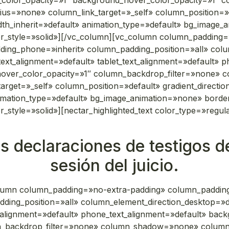
_color_opacity=»1″ background_hover_color_opacity=»1″ 
»none» column_link_target=»_self» column_position=»defa
idth_inherit=»default» animation_type=»default» bg_image
_style=»solid»][/vc_column][vc_column column_padding=
ding_phone=»inherit» column_padding_position=»all» colu
xt_alignment=»default» tablet_text_alignment=»default» p
hover_color_opacity=»1″ column_backdrop_filter=»none»
get=»_self» column_position=»default» gradient_direction=
animation_type=»default» bg_image_animation=»none» bord
yle=»solid»][nectar_highlighted_text color_type=»regula
as declaraciones de testigos d
sesión del juicio.
column column_padding=»no-extra-padding» column_padding_
ding_position=»all» column_element_direction_desktop=»d
t_alignment=»default» phone_text_alignment=»default» bac
mn_backdrop_filter=»none» column_shadow=»none» colum