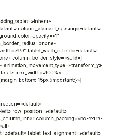
ding_tablet=»inherit»
efault» column_element_spacing=»default»
kground_color_opacity=»1″
n_border_radius=»none»
width=»1/3″ tablet_width_inherit=»default»
one» column_border_style=»solid»]
ne» animation_movement_type=»transform_y»
efault» max_width=»100%»
argin-bottom: 15px !important;}»]
rection=»default»
left» row_position=»default»
[vc_column_inner column_padding=»no-extra-
all»
=»default» tablet_text_alignment=»default»