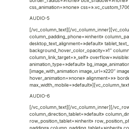
border_radius=»none» box_shadow=»none» i
css_animation=»none» css=».vc_custom_1706
AUDIO-5
[/vc_column_text][/vc_column_inner][vc_col
column_padding_phone=»inherit» column_pad
desktop_text_alignment=»default» tablet_tex
background_hover_color_opacity=»1″ colu
column_link_target=»_self» overflow=»visible»
animation_type=»default» bg_image_animati
[image_with_animation image_url=»220″ ima
hover_animation=»none» alignment=»» bord
max_width_mobile=»default»][vc_column_tex
AUDIO-6
[/vc_column_text][/vc_column_inner][/vc_ro
column_direction_tablet=»default» column_di
row_position_tablet=»inherit» row_position_
padding» column_padding_tablet=»inherit» c