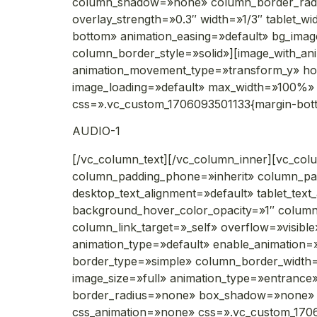
column_shadow=»none» column_border_radius=
overlay_strength=»0.3″ width=»1/3″ tablet_w
bottom» animation_easing=»default» bg_im
column_border_style=»solid»][image_with_an
animation_movement_type=»transform_y» h
image_loading=»default» max_width=»100%» 
css=».vc_custom_1706093501133{margin-botto
AUDIO-1
[/vc_column_text][/vc_column_inner][vc_col
column_padding_phone=»inherit» column_pad
desktop_text_alignment=»default» tablet_tex
background_hover_color_opacity=»1″ colu
column_link_target=»_self» overflow=»visible»
animation_type=»default» enable_animation=
border_type=»simple» column_border_width=
image_size=»full» animation_type=»entranc
border_radius=»none» box_shadow=»none» i
css_animation=»none» css=».vc_custom_1706