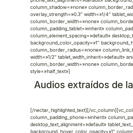
phone_text_alignment=»default» background
column_shadow=»none» column_border_radius=
overlay_strength=»0.3″ width=»1/4″ tablet_w
column_border_width=»none» column_border
column_padding_tablet=»inherit» column_pad
column_element_spacing=»default» desktop_te
background_color_opacity=»1″ background_
column_border_radius=»none» column_link_tar
width=»1/2″ tablet_width_inherit=»default» 
column_border_width=»none» column_border_st
style=»half_text»]
Audios extraídos de l
[/nectar_highlighted_text][/vc_column][vc_
column_padding_phone=»inherit» column_pad
desktop_text_alignment=»default» tablet_tex
background_hover_color_opacity=»1″ colu