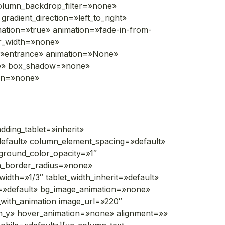
column_backdrop_filter=»none»
adient_direction=»left_to_right»
imation=»true» animation=»fade-in-from-
r_width=»none»
e=»entrance» animation=»None»
ne» box_shadow=»none»
ion=»none»
ding_tablet=»inherit»
efault» column_element_spacing=»default»
kground_color_opacity=»1″
n_border_radius=»none»
width=»1/3″ tablet_width_inherit=»default»
g=»default» bg_image_animation=»none»
with_animation image_url=»220″
m_y» hover_animation=»none» alignment=»»