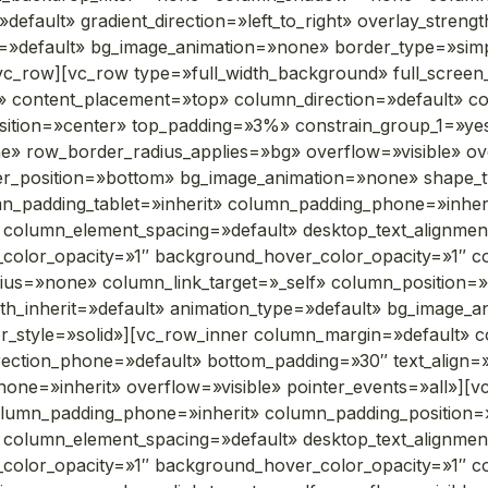
default» gradient_direction=»left_to_right» overlay_streng
ype=»default» bg_image_animation=»none» border_type=»s
vc_row][vc_row type=»full_width_background» full_screen
 content_placement=»top» column_direction=»default» col
sition=»center» top_padding=»3%» constrain_group_1=»y
e» row_border_radius_applies=»bg» overflow=»visible» ov
vider_position=»bottom» bg_image_animation=»none» shape
_padding_tablet=»inherit» column_padding_phone=»inheri
column_element_spacing=»default» desktop_text_alignment
_color_opacity=»1″ background_hover_color_opacity=»1″ 
»none» column_link_target=»_self» column_position=»defa
idth_inherit=»default» animation_type=»default» bg_image
style=»solid»][vc_row_inner column_margin=»default» co
rection_phone=»default» bottom_padding=»30″ text_align=»
phone=»inherit» overflow=»visible» pointer_events=»all»]
olumn_padding_phone=»inherit» column_padding_position=»
column_element_spacing=»default» desktop_text_alignment
_color_opacity=»1″ background_hover_color_opacity=»1″ 