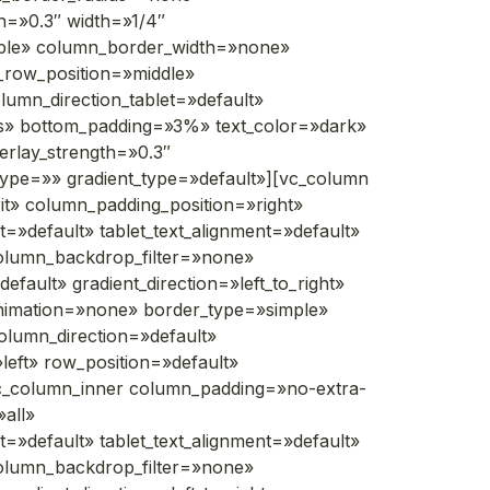
th=»0.3″ width=»1/4″
imple» column_border_width=»none»
_row_position=»middle»
umn_direction_tablet=»default»
es» bottom_padding=»3%» text_color=»dark»
erlay_strength=»0.3″
_type=»» gradient_type=»default»][vc_column
t» column_padding_position=»right»
=»default» tablet_text_alignment=»default»
column_backdrop_filter=»none»
ult» gradient_direction=»left_to_right»
_animation=»none» border_type=»simple»
lumn_direction=»default»
left» row_position=»default»
[vc_column_inner column_padding=»no-extra-
all»
=»default» tablet_text_alignment=»default»
column_backdrop_filter=»none»