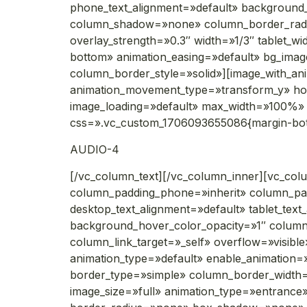
phone_text_alignment=»default» background
column_shadow=»none» column_border_radius=
overlay_strength=»0.3″ width=»1/3″ tablet_w
bottom» animation_easing=»default» bg_im
column_border_style=»solid»][image_with_an
animation_movement_type=»transform_y» h
image_loading=»default» max_width=»100%» 
css=».vc_custom_1706093655086{margin-bott
AUDIO-4
[/vc_column_text][/vc_column_inner][vc_col
column_padding_phone=»inherit» column_pad
desktop_text_alignment=»default» tablet_tex
background_hover_color_opacity=»1″ colu
column_link_target=»_self» overflow=»visible»
animation_type=»default» enable_animation=
border_type=»simple» column_border_width=
image_size=»full» animation_type=»entranc