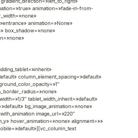
adient_direction=»left_to_right»
imation=»true» animation=»fade-in-from-
r_width=»none»
e=»entrance» animation=»None»
ne» box_shadow=»none»
ion=»none»
ding_tablet=»inherit»
efault» column_element_spacing=»default»
kground_color_opacity=»1″
n_border_radius=»none»
width=»1/3″ tablet_width_inherit=»default»
g=»default» bg_image_animation=»none»
with_animation image_url=»220″
m_y» hover_animation=»none» alignment=»»
ile=»default»][vc_column_text