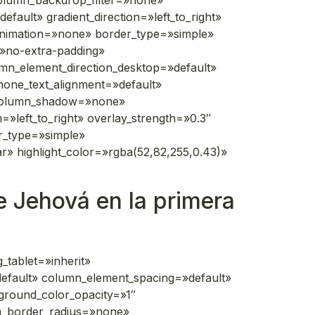
column_backdrop_filter=»none»
ult» gradient_direction=»left_to_right»
_animation=»none» border_type=»simple»
»no-extra-padding»
mn_element_direction_desktop=»default»
hone_text_alignment=»default»
 column_shadow=»none»
»left_to_right» overlay_strength=»0.3″
er_type=»simple»
r» highlight_color=»rgba(52,82,255,0.43)»
e Jehová en la primera
tablet=»inherit»
efault» column_element_spacing=»default»
kground_color_opacity=»1″
n_border_radius=»none»