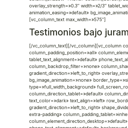
overlay_strength=»0.3″ width=»2/3″ tablet_wi
animation_easing=»default» bg_image_anima
[vc_column_text max_width=»575″]
Testimonios bajo jura
[/vc_column_text][/vc_column][vc_column c
column_padding_position=»all» column_eleme
tablet_text_alignment=»default» phone_text
column_backdrop_filter=»none» column_sha
gradient_direction=»left_to_right» overlay_st
bg_image_animation=»none» border_type=»s
type=»full_width_background» full_screen_r
column_direction_tablet=»default» column_
text_color=»dark» text_align=»left» row_bor
gradient_direction=»left_to_right» shape_d
extra-padding» column_padding_tablet=»inhe
column_element_direction_desktop=»default» 