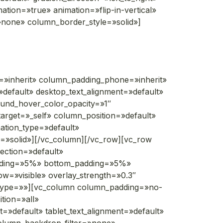
ation=»true» animation=»flip-in-vertical»
none» column_border_style=»solid»]
=»inherit» column_padding_phone=»inherit»
default» desktop_text_alignment=»default»
ound_hover_color_opacity=»1″
rget=»_self» column_position=»default»
mation_type=»default»
=»solid»][/vc_column][/vc_row][vc_row
ection=»default»
padding=»5%» bottom_padding=»5%»
ow=»visible» overlay_strength=»0.3″
e_type=»»][vc_column column_padding=»no-
tion=»all»
=»default» tablet_text_alignment=»default»