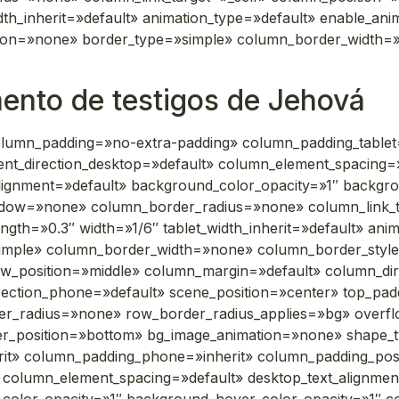
dth_inherit=»default» animation_type=»default» enable_anim
tion=»none» border_type=»simple» column_border_width=»
mento de testigos de Jehová
olumn_padding=»no-extra-padding» column_padding_tablet
nt_direction_desktop=»default» column_element_spacing=»
_alignment=»default» background_color_opacity=»1″ backgr
dow=»none» column_border_radius=»none» column_link_ta
rength=»0.3″ width=»1/6″ tablet_width_inherit=»default» ani
imple» column_border_width=»none» column_border_style
ow_position=»middle» column_margin=»default» column_dir
direction_phone=»default» scene_position=»center» top_
der_radius=»none» row_border_radius_applies=»bg» overfl
ivider_position=»bottom» bg_image_animation=»none» shap
rit» column_padding_phone=»inherit» column_padding_posi
column_element_spacing=»default» desktop_text_alignment