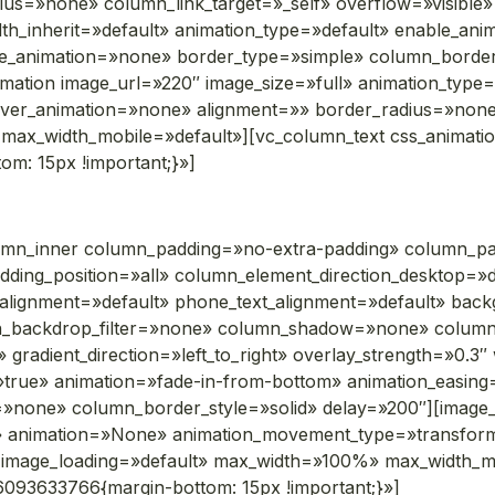
»none» column_link_target=»_self» overflow=»visible» gr
idth_inherit=»default» animation_type=»default» enable_an
age_animation=»none» border_type=»simple» column_borde
imation image_url=»220″ image_size=»full» animation_typ
over_animation=»none» alignment=»» border_radius=»no
max_width_mobile=»default»][vc_column_text css_animat
m: 15px !important;}»]
umn_inner column_padding=»no-extra-padding» column_pad
ding_position=»all» column_element_direction_desktop=»d
t_alignment=»default» phone_text_alignment=»default» bac
mn_backdrop_filter=»none» column_shadow=»none» colum
 gradient_direction=»left_to_right» overlay_strength=»0.3″ 
»true» animation=»fade-in-from-bottom» animation_easin
»none» column_border_style=»solid» delay=»200″][image_
e» animation=»None» animation_movement_type=»transfor
mage_loading=»default» max_width=»100%» max_width_mob
093633766{margin-bottom: 15px !important;}»]