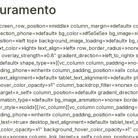
juramento
screen_row_position=»middle» column_margin=»default» co
direction_phone=»default» bg_color=»#5e5e5e» bg_image=»
ition=»left top» background_image_loading=»default» bg
_color=»light» text_align=»left» row_border_radius=»non
overlay_strength=»0.8″ gradient_direction=»left_to_right»
default» shape_type=»»][vc_column column_padding=»no-
ding_phone=»inherit» column_padding_position=»all» colu
xt_alignment=»default» tablet_text_alignment=»default» p
hover_color_opacity=»1″ column_backdrop_filter=»none»
get=»_self» column_position=»default» gradient_direction=
animation_type=»default» bg_image_animation=»none» bord
_style=»solid»][/vc_column][vc_column column_padding=
ding_phone=»inherit» column_padding_position=»all» colu
ext=»true» desktop_text_alignment=»default» tablet_text_
_color_opacity=»1″ background_hover_color_opacity=»1″ 
»none» column_link_target=»_self» column_position=»defa