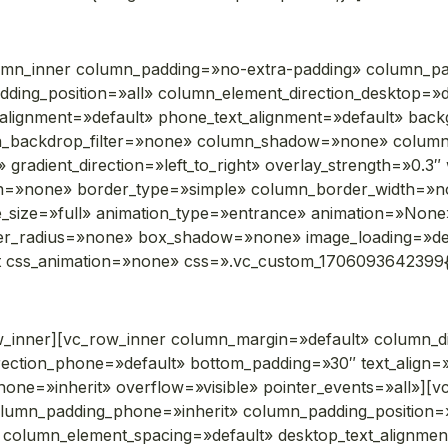
umn_inner column_padding=»no-extra-padding» column_pad
ding_position=»all» column_element_direction_desktop=»d
t_alignment=»default» phone_text_alignment=»default» bac
mn_backdrop_filter=»none» column_shadow=»none» colum
 gradient_direction=»left_to_right» overlay_strength=»0.3″ 
on=»none» border_type=»simple» column_border_width=»n
ge_size=»full» animation_type=»entrance» animation=»No
er_radius=»none» box_shadow=»none» image_loading=»d
t css_animation=»none» css=».vc_custom_1706093642399{m
w_inner][vc_row_inner column_margin=»default» column_di
rection_phone=»default» bottom_padding=»30″ text_align=»
phone=»inherit» overflow=»visible» pointer_events=»all»]
olumn_padding_phone=»inherit» column_padding_position=»
column_element_spacing=»default» desktop_text_alignment