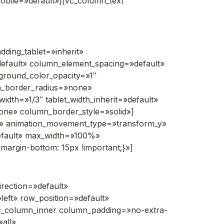
ile=»default»][vc_column_text
ding_tablet=»inherit»
efault» column_element_spacing=»default»
kground_color_opacity=»1″
n_border_radius=»none»
width=»1/3″ tablet_width_inherit=»default»
one» column_border_style=»solid»]
ne» animation_movement_type=»transform_y»
efault» max_width=»100%»
argin-bottom: 15px !important;}»]
rection=»default»
left» row_position=»default»
[vc_column_inner column_padding=»no-extra-
all»