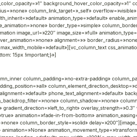
_color_opacity=»1″ background_hover_color_opacity=»1″ 
»none» column_link_target=»_self» overflow=»visible» gr
idth_inherit=»default» animation_type=»default» enable_an
age_animation=»none» border_type=»simple» column_borde
imation image_url=»220″ image_size=»full» animation_typ
over_animation=»none» alignment=»» border_radius=»no
max_width_mobile=»default»][vc_column_text css_animat
om: 15px !important;}»]
umn_inner column_padding=»no-extra-padding» column_pad
ding_position=»all» column_element_direction_desktop=»d
t_alignment=»default» phone_text_alignment=»default» bac
mn_backdrop_filter=»none» column_shadow=»none» colum
 gradient_direction=»left_to_right» overlay_strength=»0.3″ 
»true» animation=»fade-in-from-bottom» animation_easin
»none» column_border_style=»solid» delay=»200″][image_
e» animation=»None» animation_movement_type=»transfor