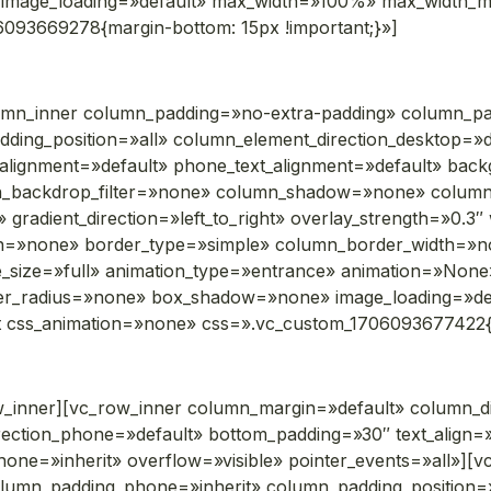
mage_loading=»default» max_width=»100%» max_width_mob
093669278{margin-bottom: 15px !important;}»]
umn_inner column_padding=»no-extra-padding» column_pad
ding_position=»all» column_element_direction_desktop=»d
t_alignment=»default» phone_text_alignment=»default» bac
mn_backdrop_filter=»none» column_shadow=»none» colum
 gradient_direction=»left_to_right» overlay_strength=»0.3″ 
on=»none» border_type=»simple» column_border_width=»n
ge_size=»full» animation_type=»entrance» animation=»No
er_radius=»none» box_shadow=»none» image_loading=»d
t css_animation=»none» css=».vc_custom_1706093677422{m
w_inner][vc_row_inner column_margin=»default» column_di
rection_phone=»default» bottom_padding=»30″ text_align=»
phone=»inherit» overflow=»visible» pointer_events=»all»]
olumn_padding_phone=»inherit» column_padding_position=»