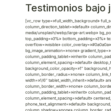
Testimonios bajo 
[vc_row type=»full_width_background» full_
column_direction_tablet=»default» column_
media/unsplash/webp/large-art.webp» bg_pos
top_padding=»3%» bottom_padding=»3%» text
overflow=»visible» color_overlay=»#0a0a0a» 
bg_image_animation=»none» gradient_type=»
column_padding_tablet=»inherit» column_pad
column_element_spacing=»default» desktop_te
background_color_opacity=»1″ background_
column_border_radius=»none» column_link_tar
width=»1/6″ tablet_width_inherit=»default» 
column_border_width=»none» column_border
column_padding_tablet=»inherit» column_pad
column_element_spacing=»default» centered_t
phone_text_alignment=»default» background
column_shadow=»none» column_border_radius=