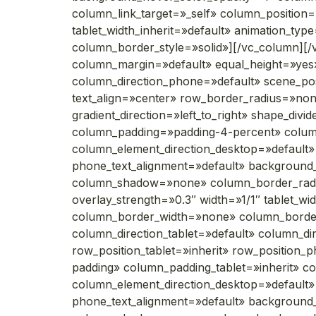
column_link_target=»_self» column_position=»
tablet_width_inherit=»default» animation_t
column_border_style=»solid»][/vc_column][/
column_margin=»default» equal_height=»yes»
column_direction_phone=»default» scene_po
text_align=»center» row_border_radius=»non
gradient_direction=»left_to_right» shape_di
column_padding=»padding-4-percent» column
column_element_direction_desktop=»default» 
phone_text_alignment=»default» background
column_shadow=»none» column_border_radius=
overlay_strength=»0.3″ width=»1/1″ tablet_w
column_border_width=»none» column_border_
column_direction_tablet=»default» column_di
row_position_tablet=»inherit» row_position_
padding» column_padding_tablet=»inherit» c
column_element_direction_desktop=»default» 
phone_text_alignment=»default» background